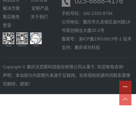
023-6888-4176
解决方案
定制产品
手机号码：182-2333-8784
售后服务
关于我们
公司地址：重庆市九龙坡区渝州路18
登录
号高创锦业大厦20-2号
备案号：
渝ICP备19010813号-1
技术
支持：
重庆卓光科技
Copyright © 重庆沃克斯科技股份有限公司从事于, 欢迎来电咨询!
声明：本站部分内容图片来源于互联网，如有侵权抓紧时间联系管理
员删除，谢谢！