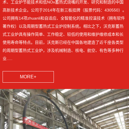
术、工业炉节能技术和低NOx蓄热式烧嘴的开发、研究和制造的中国
高新技术企业。公司于2014年在新三板挂牌（股票代码：430550）。
公司拥有14项zhuanli和自适应、全智能化的精准控温技术（拥有软件
著作权）以及周期型蓄热式工业炉控制系统。相比之下，沃克斯蓄热
式工业炉具有操作简单、工作稳定、较低的使用和维护维修成本和长
使用寿命等特点。目前，沃克斯已经在中国各地建造了近千座各类型
的周期型蓄热式工业炉，涉及机械制造、核电、航空、有色等多种行
业.....
MORE+