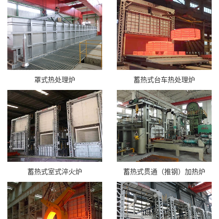
罩式热处理炉
蓄热式台车热处理炉
蓄热式室式淬火炉
蓄热式贯通（推钢）加热炉