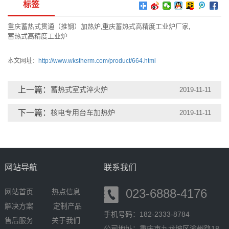
标签
重庆蓄热式贯通（推钢）加热炉
重庆蓄热式高精度工业炉厂家
,
,
蓄热式高精度工业炉
本文网址：
http://www.wkstherm.com/product/664.html
上一篇：
蓄热式室式淬火炉
2019-11-11
下一篇：
核电专用台车加热炉
2019-11-11
网站导航
联系我们
023-6888-4176
网站首页
热点信息
解决方案
定制产品
手机号码：182-2333-8784
售后服务
关于我们
公司地址：重庆市九龙坡区渝州路18