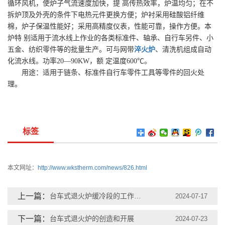
循环风机，使炉子气流速度加快，提 高传热效率，炉温均匀；在不
拆炉顶及外壳的条件下电热元件更换方便；炉衬采用硅酸铝纤维
棉，炉子保温性能好；采用高精度仪表，性能可靠，操作方便。本
炉特 别适用于流水线上作业的各类标准件、轴承、自行车另件、小
五金、纺织零件等的批量生产。可与网带
淬火炉
、清洗机组成自动
化流水线。功率20—90KW，额 定温度600℃。
用途：适用于链条、标准件自行车零件工具等零件的回火处
理。
标签
本文网址：
http://www.wkstherm.com/news/826.html
上一篇：
台车式退火炉缓冷段的工作原理
2024-07-17
下一篇：
台车式退火炉的创造和开展
2024-07-23