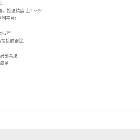
C
控温精度:土1.5~2C
制平台)
炉2年
接接触钢锭,
局部高温
简单