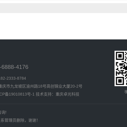
6888-4176
-2333-8784
庆市九龙坡区渝州路18号高创锦业大厦20-2号
CP备19010813号-1
技术支持：
重庆卓光科技
咨询!
联系管理员删除，谢谢！