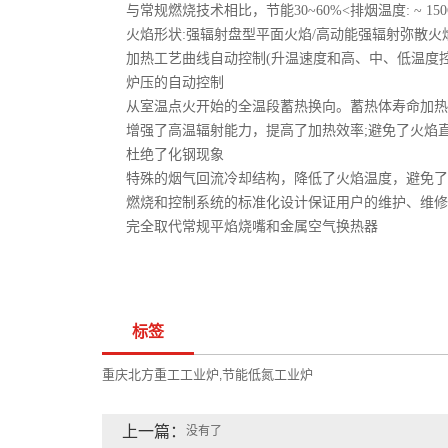
与常规燃烧技术相比，节能30~60%<排烟温度: ~ 150
火焰形状:强辐射盘型平面火焰/高动能强辐射弥散火焰。
加热工艺曲线自动控制(升温速度和高、中、低温度控
炉压的自动控制
从室温点火开始的全温段蓄热换向。蓄热体寿命加热
增强了高温辐射能力，提高了加热效率;避免了火焰直
杜绝了化钢现象
特殊的烟气回流冷却结构，降低了火焰温度，避免了
燃烧和控制系统的标准化设计保证用户的维护、维修
完全取代常规平焰烧嘴和金属空气换热器
标签
重庆北方重工工业炉
节能低氮工业炉
,
上一篇：
没有了