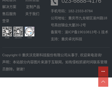
023-6888-4176
解决方案
定制产品
手机号码：182-2333-8784
售后服务
关于我们
公司地址：重庆市九龙坡区渝州路18
登录
号高创锦业大厦20-2号
备案号：
渝ICP备19010813号-1
技术
支持：
重庆卓光科技
Copyright © 重庆沃克斯科技股份有限公司从事于, 欢迎来电咨询!
声明：本站部分内容图片来源于互联网，如有侵权抓紧时间联系管理
员删除，谢谢！