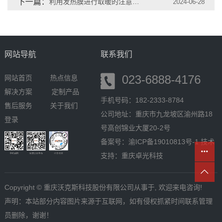
下一篇：
利用发热膜进行取暖的注意事项
2024-06-28
网站导航
联系我们
023-6888-4176
网站首页
热点信息
解决方案
定制产品
手机号码：182-2333-8784
售后服务
关于我们
公司地址：重庆市九龙坡区渝州路18
登录
号高创锦业大厦20-2号
备案号：
渝ICP备19010813号-1
技术
支持：
重庆卓光科技
Copyright © 重庆沃克斯科技股份有限公司从事于, 欢迎来电咨询!
声明：本站部分内容图片来源于互联网，如有侵权抓紧时间联系管理
员删除，谢谢！