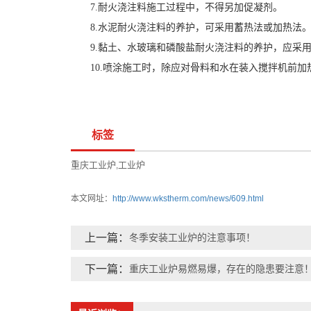
7.耐火浇注料施工过程中，不得另加促凝剂。
8.水泥耐火浇注料的养护，可采用蓄热法或加热法。加
9.黏土、水玻璃和磷酸盐耐火浇注料的养护，应采用
10.喷涂施工时，除应对骨料和水在装入搅拌机前加
标签
重庆工业炉
工业炉
,
本文网址：
http://www.wkstherm.com/news/609.html
上一篇：
冬季安装工业炉的注意事项！
下一篇：
重庆工业炉易燃易爆，存在的隐患要注意