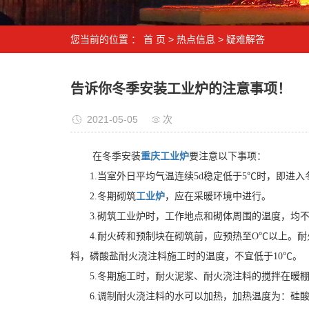
您当前的位置 ：
首 页
>
热点信息
>
疑难解答
告诉你冬季安装工业炉的注意事项！
2021-05-05
次
在冬季安装
重庆工业炉
要注意以下事项：
1.当室外日平均气温连续5d稳定低于5℃时，即进入
2.冬期砌筑
工业炉
，应在采暖环境中进行。
3.砌筑工业炉时，工作地点和砌体周围的温度，均不
4.耐火砖和预制块在砌筑前，应预热至O℃以上。耐火
料，磷酸盐耐火浇注料施工时的温度，不宜低于10℃。
5.冬期施工时，耐火泥浆、耐火浇注料的搅拌在暧棚
6.调制耐火浇注料的水可以加热，加热温度为：硅酸盐