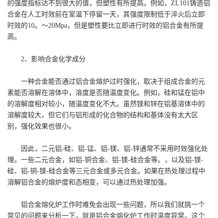
的强度指标达不到很大的值，但塑性有所提高。例如，ZL101铸造铝
合金在人工时效前在室温下停留一天，其强度限制低于淬火后立即
时效的10。～20Mpa，但是塑性要比立即进行时效的铝合金有所提
高。
2、影响合金化学成分
一种合金能否通过铝合金熔炉过时强化，取决于组成合金的元
素能否溶解在溶体中，溶度是否随温度变化。例如，硅和锰在铝中
的溶解度相对较小，随温度变化不大。虽然镁和锌在铝基溶体中的
溶解度较大，但它们与铝形成的化合物的结构和基体没有太大区
别，强化效果也很小。
因此，二元铝-硅、铝-锰、铝-镁、铝-锌通常不采用时效强化处
理。一些二元合金，如铝-铜合金、铝-镁-硅合金等。，以及铝-镁-
硅、铝-铜-镁-硅合金等三元合金或多元合金。如果在热处理过程中
溶解铝合金的熔炉度和态相变，可以通过热处理加强。
铝合金熔化炉工作时难免会出现一些问题，所以我们就挑一个
常见的问题来分析一下，就是铝合金熔化炉工作时温度异常。这个