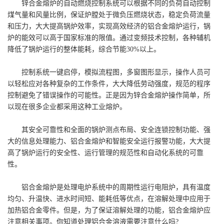
锌合金熔炉的自动燃烧控制系统可以根据不同的负荷自动控制
煤气量和风量比例，保证炉膛处于微负压燃烧状态，稳定负荷流量
和压力，大大提高锅炉效率，实现高效经济的铝合金熔炉运行，锅
炉的能效可以高于国家标准的限值。通过变频技术控制，各种辅机
降低了锅炉运行的整体能耗，综合节能30%以上。
控制系统一键启停，模拟流程图，多窗图形显示，操作人员可
以轻松应对各种复杂的工作条件，大大降低劳动强度，规范的程序
控制避免了错误操作的可能性。正是因为锌合金熔炉操作简单，所
以现在很多企业都采用这种工业熔炉。
其安全可靠性和全面的锅炉测点布局、安全连锁控制功能、强
大的信息处理能力、铝合金熔炉和智能安全运行报警功能，大大提
高了锅炉运行的安全性、运行管理的规范性和自动化系统的可靠
性。
铝合金熔炉是处理电炉系统中的周期性运行电阻炉，具有温度
均匀、升温快、进水时间短、能耗低等优点，在溶解处理中应用于
加热铝合金零件。但是，为了保证溶解处理的功能，铝合金熔炉应
注意相关事项。你知道处理铝合金溶液需要注意什么吗?